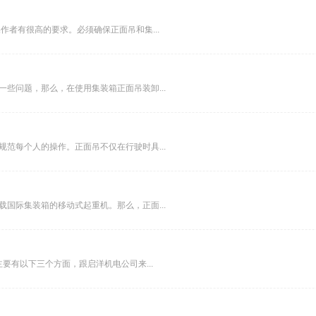
者有很高的要求。必须确保正面吊和集...
些问题，那么，在使用集装箱正面吊装卸...
范每个人的操作。正面吊不仅在行驶时具...
国际集装箱的移动式起重机。那么，正面...
方法是什么？主要有以下三个方面，跟启洋机电公司来...