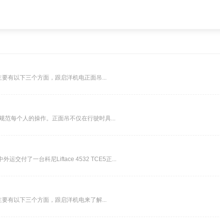
方法是什么？主要有以下三个方面，跟启洋机电正面吊...
范每个人的操作。正面吊不仅在行驶时具...
一台科尼Liftace 4532 TCE5正...
方法是什么？主要有以下三个方面，跟启洋机电来了解...