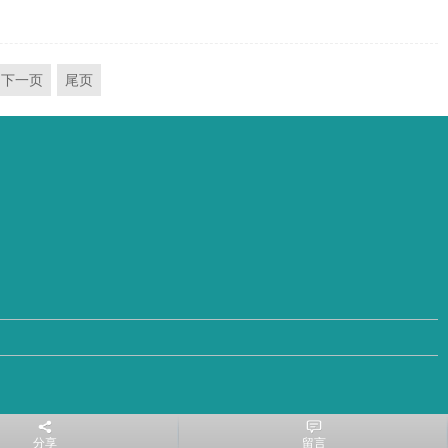
下一页
尾页
地图
分享
留言