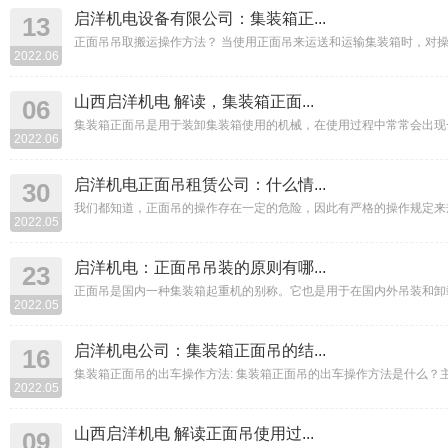
启洋机电设备有限公司：集装箱正...
13
正面吊吊取搬运操作方法？ 当使用正面吊来运送和运输集装箱时，对操作
2022.06
山西启洋机电 解读，集装箱正面...
06
集装箱正面吊是用于装卸集装箱使用的机械，在使用过程中常常会出现一
2022.06
启洋机电正面吊租赁公司：什么情...
30
我们都知道，正面吊的操作存在一定的危险，因此有严格的操作规定来规
2022.05
启洋机电：正面吊吊装的原则有哪...
23
正面吊是国内一种集装箱起重机的别称。它也是用于在国内外吊装和卸载
2022.05
启洋机电公司：集装箱正面吊的结...
16
集装箱正面吊的出车操作方法: 集装箱正面吊的出车操作
2022.05
山西启洋机电 解读正面吊使用过...
09